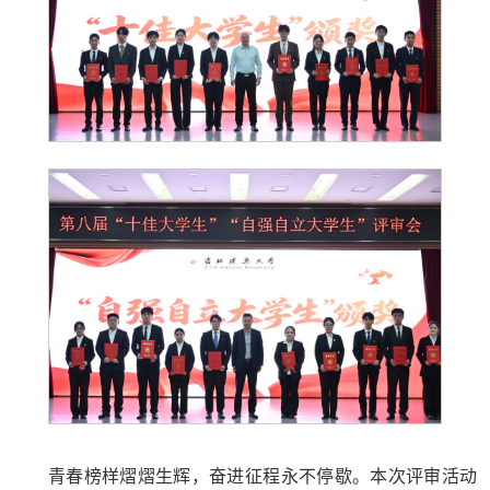
青春榜样熠熠生辉，奋进征程永不停歇。本次评审活动